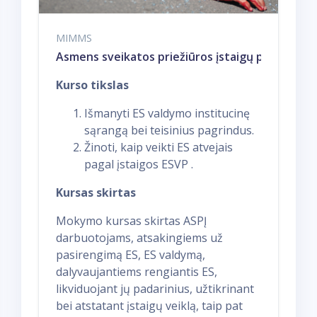
MIMMS
Asmens sveikatos priežiūros įstaigų pasirengi
Kurso tikslas
Išmanyti ES valdymo institucinę
sąrangą bei teisinius pagrindus.
Žinoti, kaip veikti ES atvejais
pagal įstaigos ESVP .
Kursas skirtas
Mokymo kursas skirtas ASPĮ
darbuotojams, atsakingiems už
pasirengimą ES, ES valdymą,
dalyvaujantiems rengiantis ES,
likviduojant jų padarinius, užtikrinant
bei atstatant įstaigų veiklą, taip pat